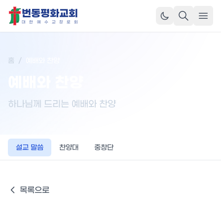
번동평화교회
메뉴
대
한
예
수
교
장
로
회
홈
/
예배와 찬양
예배와 찬양
하나님께 드리는 예배와 찬양
설교 말씀
찬양대
중창단
목록으로