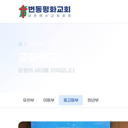
번동평화교회
대
한
예
수
교
장
로
회
홈
/
교회학교
교회학교
믿음의 세대를 이어갑니다
유치부
아동부
중고등부
청년부