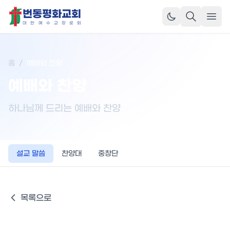
번동평화교회
메뉴
대
한
예
수
교
장
로
회
홈
/
예배와 찬양
예배와 찬양
하나님께 드리는 예배와 찬양
설교 말씀
찬양대
중창단
목록으로