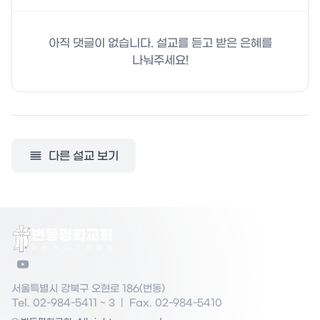
아직 댓글이 없습니다. 설교를 듣고 받은 은혜를
나눠주세요!
다른 설교 보기
번동평화교회
대
한
예
수
교
장
로
회
서울특별시 강북구 오현로 186(번동)
Tel. 02-984-5411 ~ 3
|
Fax. 02-984-5410