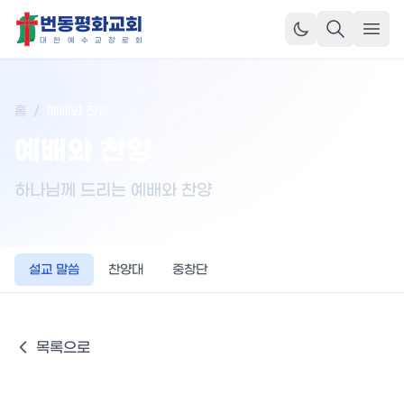
번동평화교회
메뉴
대
한
예
수
교
장
로
회
홈
/
예배와 찬양
예배와 찬양
하나님께 드리는 예배와 찬양
설교 말씀
찬양대
중창단
목록으로