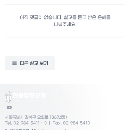
아직 댓글이 없습니다. 설교를 듣고 받은 은혜를
나눠주세요!
다른 설교 보기
번동평화교회
대
한
예
수
교
장
로
회
서울특별시 강북구 오현로 186(번동)
Tel. 02-984-5411 ~ 3
|
Fax. 02-984-5410