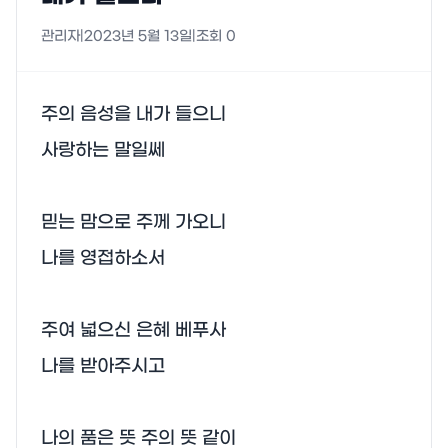
관리자
|
2023년 5월 13일
|
조회
0
주의 음성을 내가 들으니

사랑하는 말일쎄

믿는 맘으로 주께 가오니

나를 영접하소서

주여 넓으신 은혜 베푸사

나를 받아주시고

나의 품은 뜻 주의 뜻 같이
