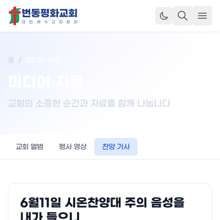
번동평화교회
메뉴
대
한
예
수
교
장
로
회
홈
/
미디어·자료
미디어·자료
교회의 소중한 순간과 자료를 함께 나눕니다
교회 앨범
행사 영상
찬양 가사
6월11일 시온찬양대 주의 음성을
내가 들으니