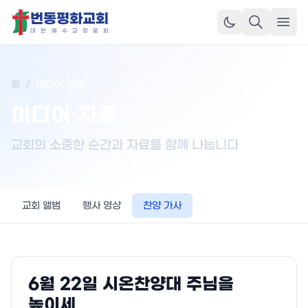
번동평화교회
메뉴
대
한
예
수
교
장
로
회
홈
/
미디어·자료
미디어·자료
교회의 소중한 순간과 자료를 함께 나눕니다
교회 앨범
행사 영상
찬양 가사
6월 22일 시온찬양대 주님을
높이세