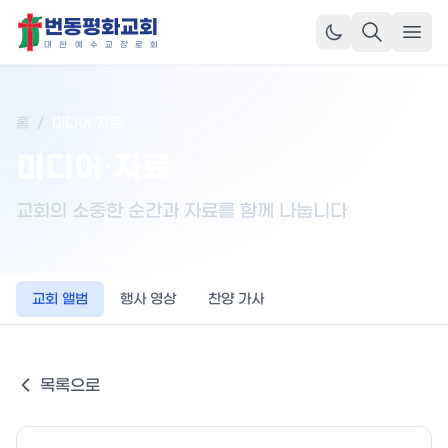
번동평화교회
메뉴
대
한
예
수
교
장
로
회
홈
/
미디어·자료
미디어·자료
교회의 소중한 순간과 자료를 함께 나눕니다
교회 앨범
행사 영상
찬양 가사
목록으로