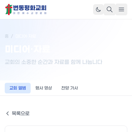
번동평화교회
메뉴
대
한
예
수
교
장
로
회
홈
/
미디어·자료
미디어·자료
교회의 소중한 순간과 자료를 함께 나눕니다
교회 앨범
행사 영상
찬양 가사
목록으로