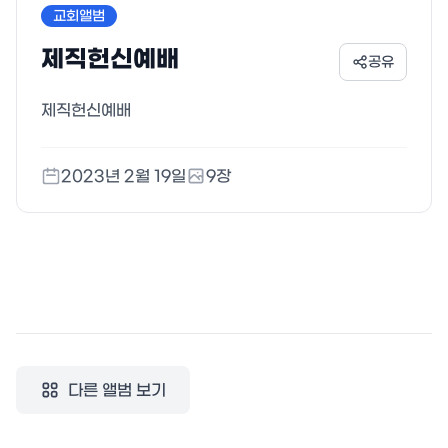
교회앨범
제직헌신예배
공유
제직헌신예배
2023년 2월 19일
9
장
다른 앨범 보기