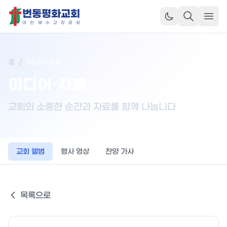
번동평화교회
메뉴
대
한
예
수
교
장
로
회
홈
/
미디어·자료
미디어·자료
교회의 소중한 순간과 자료를 함께 나눕니다
교회 앨범
행사 영상
찬양 가사
목록으로