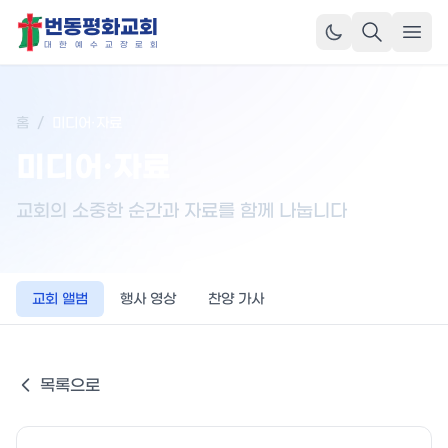
번동평화교회
메뉴
대
한
예
수
교
장
로
회
홈
/
미디어·자료
미디어·자료
교회의 소중한 순간과 자료를 함께 나눕니다
교회 앨범
행사 영상
찬양 가사
목록으로