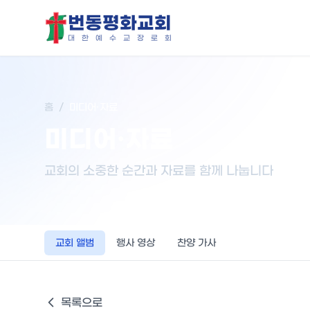
번동평화교회
대
한
예
수
교
장
로
회
홈
/
미디어·자료
미디어·자료
교회의 소중한 순간과 자료를 함께 나눕니다
교회 앨범
행사 영상
찬양 가사
목록으로