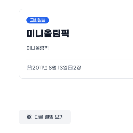
교회앨범
미니올림픽
미니올림픽
2011년 8월 13일
2
장
다른 앨범 보기