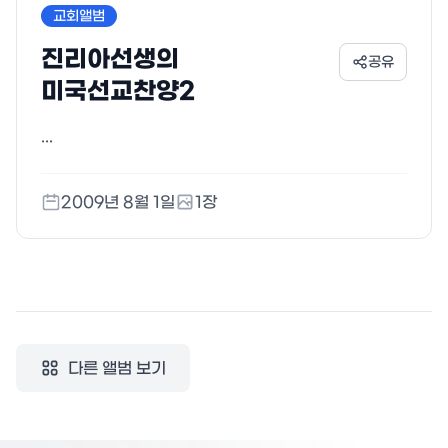
교회앨범
진리아선생의
공유
미국선교찬양2
...
2009년 8월 1일
1
장
다른 앨범 보기