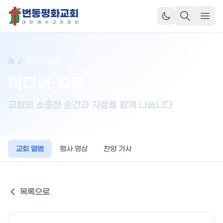
번동평화교회
메뉴
대
한
예
수
교
장
로
회
홈
/
미디어·자료
미디어·자료
교회의 소중한 순간과 자료를 함께 나눕니다
교회 앨범
행사 영상
찬양 가사
목록으로