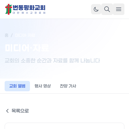
번동평화교회
메뉴
대
한
예
수
교
장
로
회
홈
/
미디어·자료
미디어·자료
교회의 소중한 순간과 자료를 함께 나눕니다
교회 앨범
행사 영상
찬양 가사
목록으로