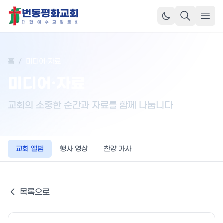
번동평화교회
메뉴
대
한
예
수
교
장
로
회
홈
/
미디어·자료
미디어·자료
교회의 소중한 순간과 자료를 함께 나눕니다
교회 앨범
행사 영상
찬양 가사
목록으로