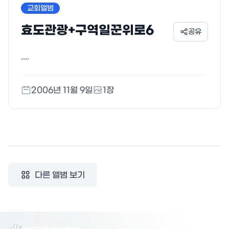
교회앨범
효도관광+구역일꾼위로6
공유
....
2006년 11월 9일
1
장
다른 앨범 보기