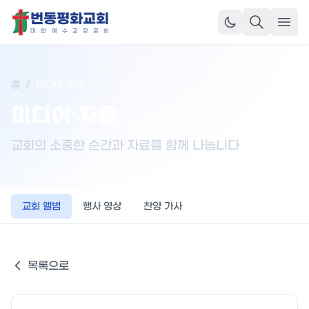
번동평화교회
메뉴
대
한
예
수
교
장
로
회
홈
/
미디어·자료
미디어·자료
교회의 소중한 순간과 자료를 함께 나눕니다
교회 앨범
행사 영상
찬양 가사
목록으로