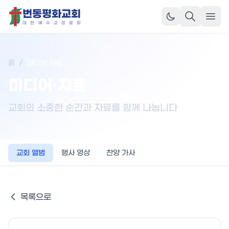
번동평화교회
메뉴
대
한
예
수
교
장
로
회
홈
/
미디어·자료
미디어·자료
교회의 소중한 순간과 자료를 함께 나눕니다
교회 앨범
행사 영상
찬양 가사
목록으로