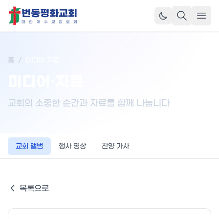
번동평화교회
메뉴
대
한
예
수
교
장
로
회
홈
/
미디어·자료
미디어·자료
교회의 소중한 순간과 자료를 함께 나눕니다
교회 앨범
행사 영상
찬양 가사
목록으로