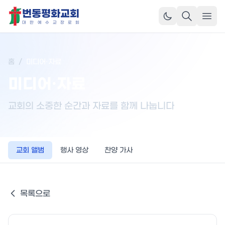
번동평화교회
메뉴
대
한
예
수
교
장
로
회
홈
/
미디어·자료
미디어·자료
교회의 소중한 순간과 자료를 함께 나눕니다
교회 앨범
행사 영상
찬양 가사
목록으로