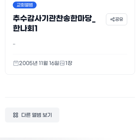
교회앨범
추수감사기관찬송한마당_
공유
한나회1
..
2005년 11월 16일
1
장
다른 앨범 보기