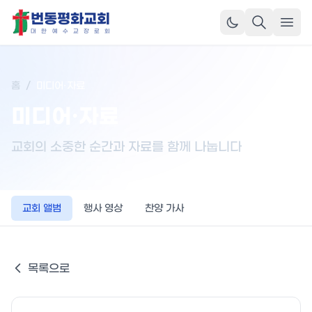
번동평화교회
메뉴
대
한
예
수
교
장
로
회
홈
/
미디어·자료
미디어·자료
교회의 소중한 순간과 자료를 함께 나눕니다
교회 앨범
행사 영상
찬양 가사
목록으로