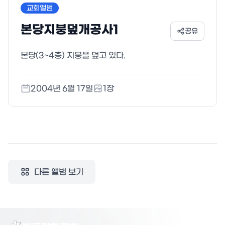
교회앨범
본당지붕덮개공사1
공유
본당(3~4층) 지붕을 덮고 있다.
2004년 6월 17일
1
장
다른 앨범 보기