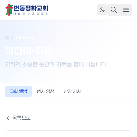
번동평화교회
메뉴
대
한
예
수
교
장
로
회
홈
/
미디어·자료
미디어·자료
교회의 소중한 순간과 자료를 함께 나눕니다
교회 앨범
행사 영상
찬양 가사
목록으로