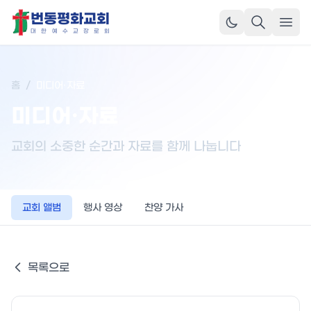
번동평화교회
메뉴
대
한
예
수
교
장
로
회
홈
/
미디어·자료
미디어·자료
교회의 소중한 순간과 자료를 함께 나눕니다
교회 앨범
행사 영상
찬양 가사
목록으로