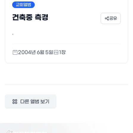
교회앨범
건축중 측경
공유
.
2004년 6월 5일
1
장
다른 앨범 보기