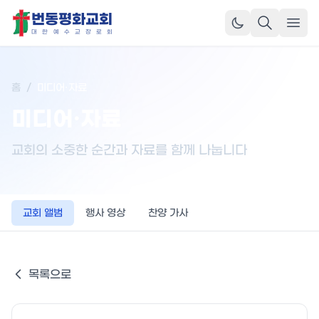
번동평화교회
메뉴
대
한
예
수
교
장
로
회
홈
/
미디어·자료
미디어·자료
교회의 소중한 순간과 자료를 함께 나눕니다
교회 앨범
행사 영상
찬양 가사
목록으로