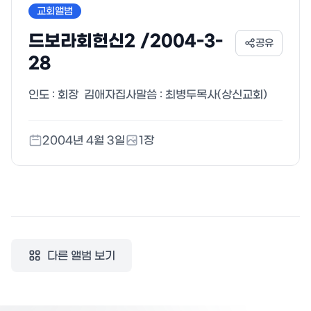
교회앨범
드보라회헌신2 /2004-3-
공유
28
인도 : 회장 김애자집사말씀 : 최병두목사(상신교회)
2004년 4월 3일
1
장
다른 앨범 보기