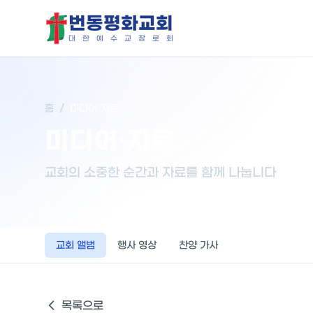
번동평화교회
대
한
예
수
교
장
로
회
홈
/
미디어·자료
미디어·자료
교회의 소중한 순간과 자료를 함께 나눕니다
교회 앨범
행사 영상
찬양 가사
목록으로