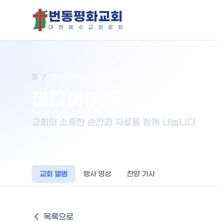
번동평화교회
대
한
예
수
교
장
로
회
홈
/
미디어·자료
미디어·자료
교회의 소중한 순간과 자료를 함께 나눕니다
교회 앨범
행사 영상
찬양 가사
목록으로