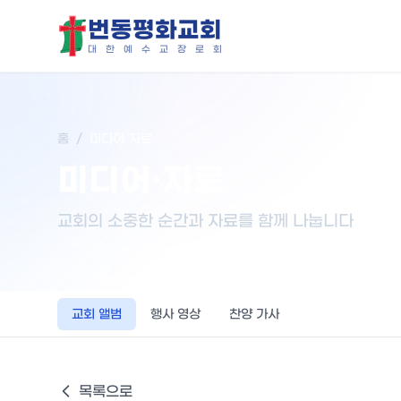
번동평화교회
대
한
예
수
교
장
로
회
홈
/
미디어·자료
미디어·자료
교회의 소중한 순간과 자료를 함께 나눕니다
교회 앨범
행사 영상
찬양 가사
목록으로