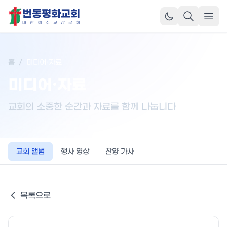
번동평화교회
메뉴
대
한
예
수
교
장
로
회
홈
/
미디어·자료
미디어·자료
교회의 소중한 순간과 자료를 함께 나눕니다
교회 앨범
행사 영상
찬양 가사
목록으로