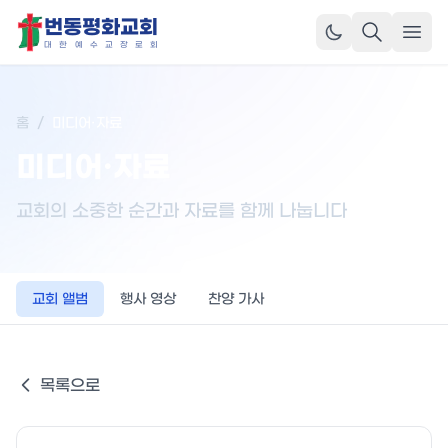
번동평화교회
메뉴
대
한
예
수
교
장
로
회
홈
/
미디어·자료
미디어·자료
교회의 소중한 순간과 자료를 함께 나눕니다
교회 앨범
행사 영상
찬양 가사
목록으로